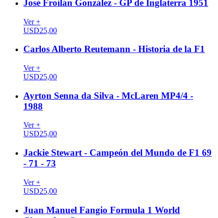
José Froilán González - GP de Inglaterra 1951
Ver +
USD
25,00
Carlos Alberto Reutemann - Historia de la F1
Ver +
USD
25,00
Ayrton Senna da Silva - McLaren MP4/4 -
1988
Ver +
USD
25,00
Jackie Stewart - Campeón del Mundo de F1 69
- 71 - 73
Ver +
USD
25,00
Juan Manuel Fangio Formula 1 World