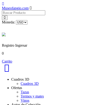
Museofangio.com
Moneda:
Registro
Ingresar
0
Carrito
Cuadros 3D
Cuadros 3D
Ofertas
Tazas
Termos y mates
Vinos
Autos de Colección