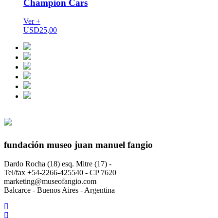
Champion Cars
Ver +
USD
25,00
fundación museo juan manuel fangio
Dardo Rocha (18) esq. Mitre (17) -
Tel/fax +54-2266-425540 - CP 7620
marketing@museofangio.com
Balcarce - Buenos Aires - Argentina